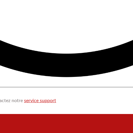
tactez notre
service support